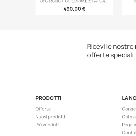
UFO ROBOT GOLDRAKE STATUA...
490,00 €
Ricevi le nostre 
offerte speciali
PRODOTTI
LA N
Offerte
Conse
Nuovi prodotti
Chi si
Più venduti
Pagam
Contat