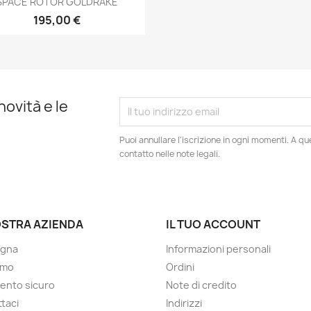
SPACE ROTOR GOLDRAKE
195,00 €
novità e le
Puoi annullare l'iscrizione in ogni momenti. A qu
contatto nelle note legali.
OSTRA AZIENDA
IL TUO ACCOUNT
gna
Informazioni personali
amo
Ordini
ento sicuro
Note di credito
taci
Indirizzi