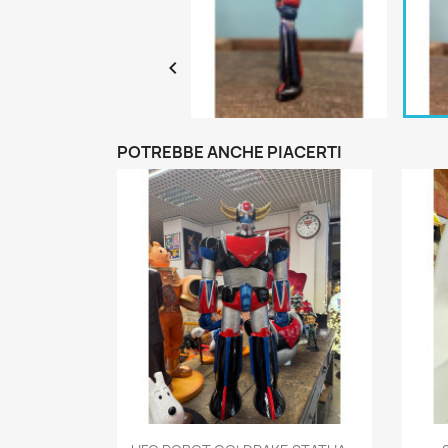

POTREBBE ANCHE PIACERTI
Anteprima
