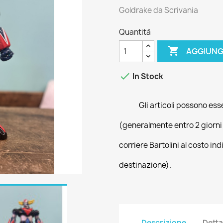
Goldrake da Scrivania
Quantità

AGGIUNG

In Stock
Gli articoli possono ess
(generalmente entro 2 giorni
corriere Bartolini al costo ind
destinazione).
Descrizione
Detta