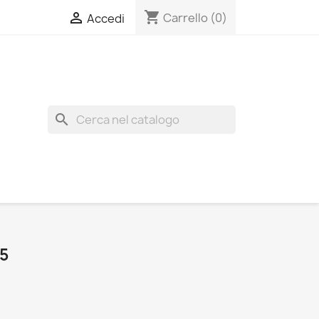
shopping_cart

Carrello
(0)
Accedi
search
5