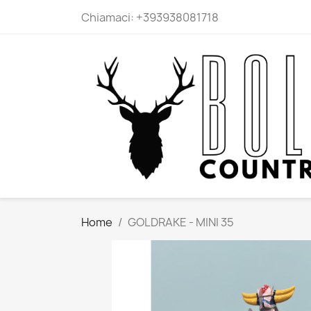
Chiamaci:
+393938081718
Home
GOLDRAKE - MINI 35