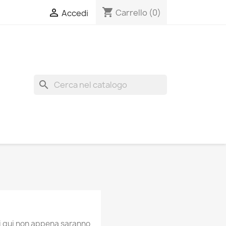
shopping_cart

Carrello
(0)
Accedi
search
ti qui non appena saranno