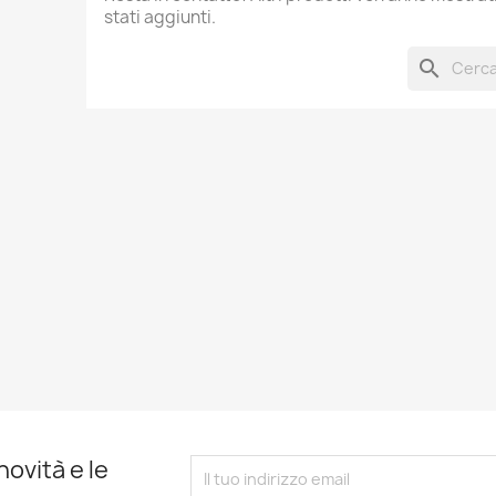
stati aggiunti.
search
novità e le