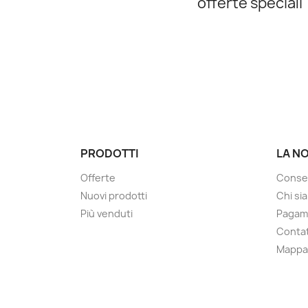
offerte speciali
PRODOTTI
LA N
Offerte
Conse
Nuovi prodotti
Chi si
Più venduti
Pagam
Contat
Mappa 