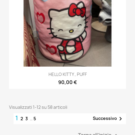
HELLO KITTY , PUFF
90,00 €
Visualizzati 1-12 su 58 articoli
1

Successivo
2
3
…
5
Torna all'inizio