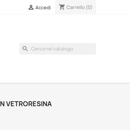
shopping_cart

Carrello
(0)
Accedi
search
IN VETRORESINA